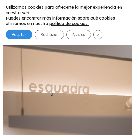
Ir
Utilizamos cookies para ofrecerte la mejor experiencia en
al
nuestra web.
Main
contenido
Puedes encontrar más información sobre qué cookies
utilizamos en nuestra
política de cookies
.
Menu
Cerrar el banner 
Aceptar
Rechazar
Ajustes