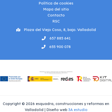
Política de cookies
Mapa del sitio
Contacto
RSC
Plaza del Viejo Coso, 8, bajo. Valladolid
657 885 641
655 900 078
Copyright © 2026 esquadra, construcciones y reformas en
Valladolid | Diseño web
3A estudio